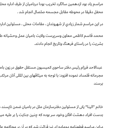
مراسم یاد بود ازدهمين سالگرد تخريب بودا درباميان از طرف اداره محلی
محفل دقيقا در محوطه مقابل مجسمه صلصال انجام شد .
در این مراسم شمار زيادي از شهروندان ، مقامات محلی ، مسئولین ادارت
محمد قاسم کاظمی معاون وسرپرست ولایت بامیان عمل وحشیانه طالبان
بشریت را در راستای فرهنگ وتاریخ انجام دادند.
عبدالاحد فرزام رئیس دفتر ساحوی کمیسیون مستقل حقوق در زون بامیان ت
مجرمانه قلمداد نموده افزود: با توجه به میثاقهای بین المللی آنان مر
برسند
خانم “الینا” یکی از مسئولین دفترسازمان ملل در بامیان ضمن ناپسند 
بدست افراد دهشت افگن وخود سر بوده که چنین جنایت را بر علیه می
دراين مراسم قطعنامه دوماده اي نيز قرائت شد كه در آن بر محاكمه عا