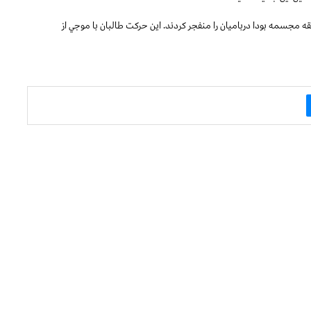
مجسمه بودا درباميان را منفجر كردند. اين حركت طالبان با موجي از