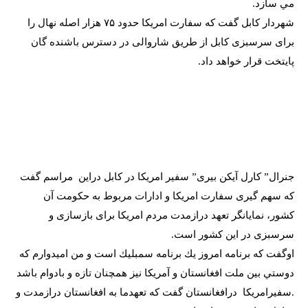
مي سازد.
شهردار كابل گفت که سفارت امریکا حدود ۷۵ هزار اصله نهال را
برای سرسبزی کابل از طریق شاروالی در دسترس باشنده گان
پایتخت قرار خواهد داد.
جنرال” کارل آیکن بیری” سفیر امریکا در کابل دراين
مراسم گفت
که سهم گیری سفارت امریکا و ادارات مربوط به حکومت آن
کشور، نمایانگر تعهد درازمدت مردم امریکا برای بازسازی و
سرسبزی در این کشور است.
اوگفت كه برنامه امروز يك برنامه سمبليك است و من اميدوارم كه
دوستي بين ملت افغانستان و آمريكا نيز همچنان تازه و بادوام باشد
.سفيرامريكا
درافغانستان گفت كه تعهدما به افغانستان درازمدت و