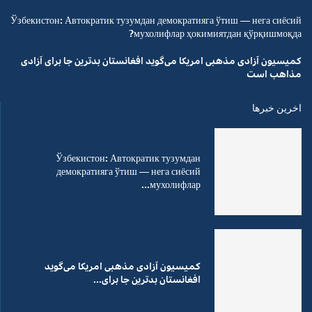
Ўзбекистон: Автократик тузумдан демократияга ўтиш — нега сиёсий
мухолифлар ҳокимиятдан қўрқишмоқда?
کمیسیون آزادی مذهبی امریکا می‌گوید افغانستان بدترین جا برای آزادی
مذاهب است
اخرین خبرها
Ўзбекистон: Автократик тузумдан
демократияга ўтиш — нега сиёсий
мухолифлар...
کمیسیون آزادی مذهبی امریکا می‌گوید
افغانستان بدترین جا برای...