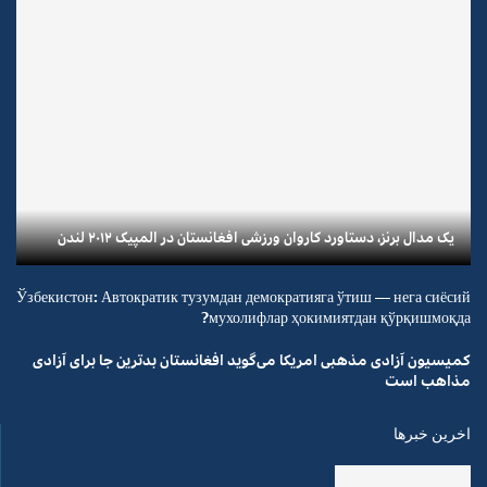
یک مدال برنز، دستاورد کاروان ورزشی افغانستان در المپیک ۲۰۱۲ لندن
Ўзбекистон: Автократик тузумдан демократияга ўтиш — нега сиёсий
мухолифлар ҳокимиятдан қўрқишмоқда?
کمیسیون آزادی مذهبی امریکا می‌گوید افغانستان بدترین جا برای آزادی
مذاهب است
اخرین خبرها