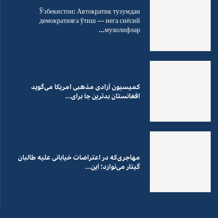
Ўзбекистон: Автократик тузумдан
демократияга ўтиш — нега сиёсий
мухолифлар...
کمیسیون آزادی مذهبی امریکا می‌گوید
افغانستان بدترین جا برای...
مهاجری‌که در اعتراضات خیابانی علیه طالبان
گیتار می‌نوازد؛ این...