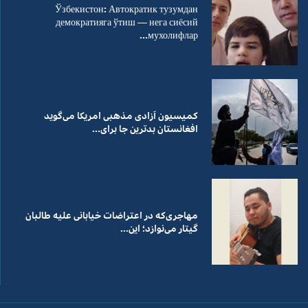
Ўзбекистон: Автократик тузумдан
демократияга ўтиш — нега сиёсий
мухолифлар...
کمیسیون آزادی مذهبی امریکا می‌گوید
افغانستان بدترین جا برای...
مهاجری‌که در اعتراضات خیابانی علیه طالبان
گیتار می‌نوازد؛ این...