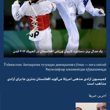
یک مدال برنز، دستاورد کاروان ورزشی افغانستان در المپیک ۲۰۱۲ لندن
Ўзбекистон: Автократик тузумдан демократияга ўтиш — нега сиёсий
мухолифлар ҳокимиятдан қўрқишмоқда?
کمیسیون آزادی مذهبی امریکا می‌گوید افغانستان بدترین جا برای آزادی
مذاهب است
اخرین خبرها