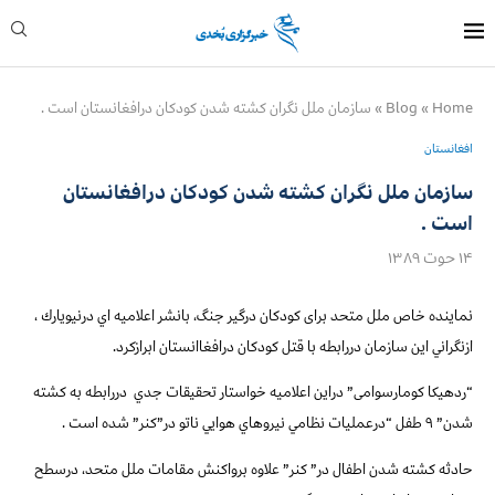
Home
»
Blog
»
سازمان ملل نگران كشته شدن كودكان درافغانستان است .
افغانستان
سازمان ملل نگران كشته شدن كودكان درافغانستان
است .
۱۴ حوت ۱۳۸۹
نماینده خاص ملل متحد برای کودکان درگیر جنگ، بانشر اعلاميه اي درنيويارك ،
ازنگراني اين سازمان دررابطه با قتل كودكان درافغاانستان ابرازكرد.
“ردهیکا کومارسوامی” دراين اعلاميه خواستار تحقيقات جدي
دررابطه به كشته
شدن” ۹ طفل “درعمليات نظامي نيروهاي هوايي ناتو در”كنر” شده است .
حادثه كشته شدن اطفال در” كنر” علاوه برواكنش مقامات ملل متحد، درسطح