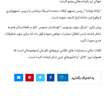
جهاني نيز باپيامدهايي روبرو گرديد.
“باراك اوباما ” رييس جمهور ايالات متحده امريكا درتماس با رييس جمهوركرزي
از وقوع اين حادثه ابراز تاسف نموده است .
پيش ازاين “جنرال دیويد پتريوس ” قوماندان عمومی
ناتو در افغانستان هم به
خاطر کشته شدن اطفال؛ معذرت خواهي نموده قول داد كه دراين مورد تحقيقات
جدي صورت گيرد.
تلفات ملكي درعمليات هاي نظامي نيروهاي ناتو يكي ازموضوعاتي است كه
همواره بين “كابل “و كشورهاي غربي تنش ايجاده كرده است.
۰
به اشتراک بگذارید