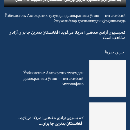
Ўзбекистон: Автократик тузумдан демократияга ўтиш — нега сиёсий
мухолифлар ҳокимиятдан қўрқишмоқда?
کمیسیون آزادی مذهبی امریکا می‌گوید افغانستان بدترین جا برای آزادی
مذاهب است
اخرین خبرها
Ўзбекистон: Автократик тузумдан
демократияга ўтиш — нега сиёсий
мухолифлар...
کمیسیون آزادی مذهبی امریکا می‌گوید
افغانستان بدترین جا برای...