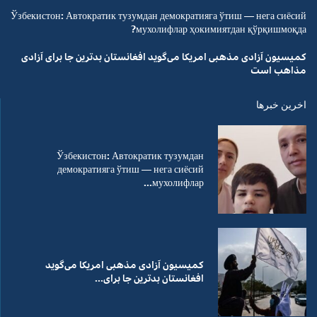
Ўзбекистон: Автократик тузумдан демократияга ўтиш — нега сиёсий
мухолифлар ҳокимиятдан қўрқишмоқда?
کمیسیون آزادی مذهبی امریکا می‌گوید افغانستان بدترین جا برای آزادی
مذاهب است
اخرین خبرها
Ўзбекистон: Автократик тузумдан
демократияга ўтиш — нега сиёсий
мухолифлар...
کمیسیون آزادی مذهبی امریکا می‌گوید
افغانستان بدترین جا برای...