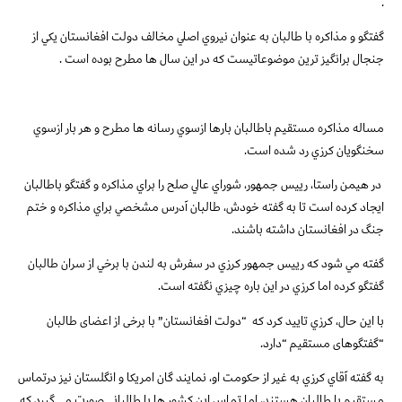
.
گفتگو و مذاكره با طالبان به عنوان نيروي اصلي مخالف دولت افغانستان يكي از
جنجال برانگيز ترين موضوعاتيست كه در اين سال ها مطرح بوده است .
مساله مذاكره مستقيم باطالبان بارها ازسوي رسانه ها مطرح و هر بار ازسوي
سخنگويان كرزي رد شده است.
در هيمن راستا، رييس جمهور، شوراي عالي صلح را براي مذاكره و گفتگو باطالبان
ايجاد كرده است تا به گفته خودش، طالبان آدرس مشخصي براي مذاكره و ختم
جنگ در افغانستان داشته باشند.
گفته مي شود كه رييس جمهور كرزي در سفرش به لندن با برخي از سران طالبان
گفتگو كرده اما كرزي در اين باره چيزي نگفته است.
با اين حال، كرزي تاييد كرد كه
“دولت افغانستان” با برخی از اعضای طالبان
“گفتگوهای مستقیم “دارد.
به گفته آقاي كرزي به غير از حكومت او، نمایند گان امریکا و انگلستان نیز درتماس
مستقيم با طالبان هستند، اما تماس اين كشور ها با طالباني صورت مي گيرد كه