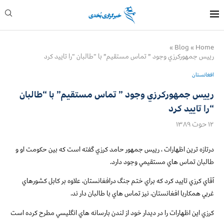
»
Blog
»
Home
رييس جمهوركرزي وجود ” تماس مستقيم” با “طالبان “را تاييد كرد
افغانستان
رييس جمهوركرزي وجود ” تماس مستقيم” با “طالبان
“را تاييد كرد
۱۲ حوت ۱۳۸۹
درتازه ترين اظهارات ، رييس جمهور حامد كرزي گفته است كه بين حكومت او و
طالبان تماس هاي مستقيمي وجود دارد.
آقاي كرزي تاييد كرد كه براي ختم جنگ درافغانستان، علاوه بر كابل كشورهاي
غربي همكاربا افغانستان، نيز تماس هاي با طالبان دار ند.
كرزي اين اظهارات را در ديدار خود از لندن بارسانه هاي انگليسي مطرح كرده است