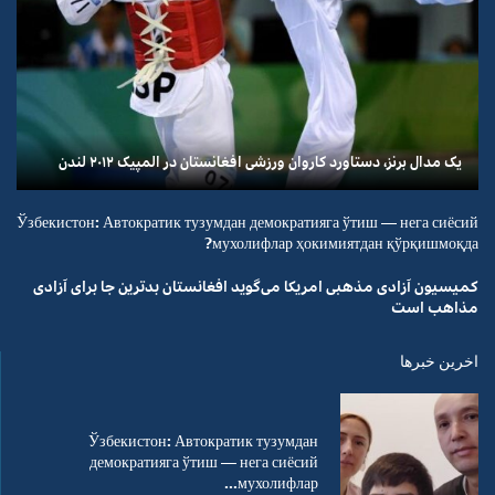
یک مدال برنز، دستاورد کاروان ورزشی افغانستان در المپیک ۲۰۱۲ لندن
Ўзбекистон: Автократик тузумдан демократияга ўтиш — нега сиёсий
мухолифлар ҳокимиятдан қўрқишмоқда?
کمیسیون آزادی مذهبی امریکا می‌گوید افغانستان بدترین جا برای آزادی
مذاهب است
اخرین خبرها
Ўзбекистон: Автократик тузумдан
демократияга ўтиш — нега сиёсий
мухолифлар...