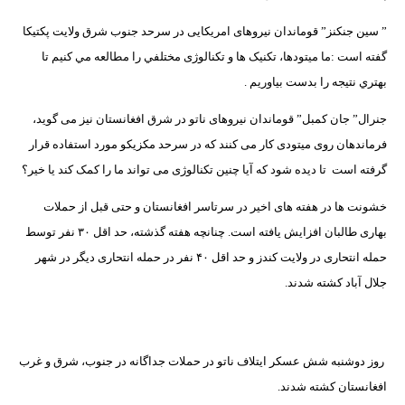
” سین جنکنز” قوماندان نیروهای امریکایی در سرحد جنوب شرق ولایت پکتیکا
گفته است :ما میتودها، تکنیک ها و تکنالوژی مختلفي را مطالعه مي كنيم تا
بهتري نتيجه را بدست بياوريم .
جنرال” جان کمبل” قوماندان نیروهای ناتو در شرق افغانستان نيز می گوید،
فرماندهان روی میتودی کار می كنند که در سرحد مکزيکو مورد استفاده قرار
گرفته است
تا دیده شود که آیا چنین تکنالوژی می تواند ما را کمک کند یا خیر؟
خشونت ها در هفته های اخیر در سرتاسر افغانستان و حتی قبل از حملات
بهاری طالبان افزایش یافته است. چنانچه هفته گذشته، حد اقل ۳۰ نفر توسط
حمله انتحاری در ولایت کندز و حد اقل ۴۰ نفر در حمله انتحاری دیگر در شهر
جلال آباد کشته شدند.
روز دوشنبه شش عسکر ایتلاف ناتو در حملات جداگانه در جنوب، شرق و غرب
افغانستان کشته شدند.