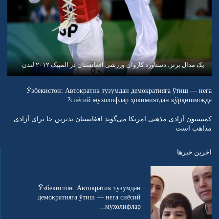
یک مدال برنز، دستاورد کاروان ورزشی افغانستان در المپیک ۲۰۱۲ لندن
Ўзбекистон: Автократик тузумдан демократияга ўтиш — нега
сиёсий мухолифлар ҳокимиятдан қўрқишмоқда?
کمیسیون آزادی مذهبی امریکا می‌گوید افغانستان بدترین جا برای آزادی
مذاهب است
اخرین خبرها
Ўзбекистон: Автократик тузумдан
демократияга ўтиш — нега сиёсий
мухолифлар...