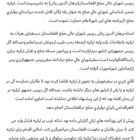
رییس شورای عالی صلح افغانستان(برهان الدین ربانی) به نشررسيده است ،تركيه
ضمن شناسايي شوراي عالي صلح به عنوان يك ارگان تلاش كننده درراستاي برقراري
صلح ؛ازبرنامه هاي اين شورااعلام حمايت نموده است.
.
استادبرهان الدین ربانی رییس شورای عالی صلح افغانستان درسفراين هيات به
تركيه بامقامات بلندپايه تركيه ازجمله رجب طيب اردوغان صدراعظم وعبدالله گل
رييس جمهوراين كشور ديداركرده است و پيرامون مسله صلح و نقش تركيه دراين
راستاگفتگوكرده است.سفرشوراي عالي صلح درادامه سفررييس جمهوركرزي پس
ازايجاداين شوراصورت گرفته است .
آقاي كرزي در سفرخويش به نحوی از ترکیه تقاضا کرده بود تا طالبان نماینده گی در
ترکیه و یا یکی از کشور های دیگر داشته باشند .عبدالله گل رییس جمهور ترکیه در
آن زمان گفته بود که از این پیشنهاد اطلاعی نداشته است اماوي آماده است
تاهراقدامي رابراي برقراري صلح درافغانستان انجام دهد
پیش از این روزنامه هاي تركي گزارش داده بود ندکه غرب بر ترکیه فشار وارد می
کند تا میان طالبان و حکومت افغانستان میانجیگری کند، امااین اقدام برای ترکیه
تا حدی خطرناک است زیرا ترکیه یک حکومت سکولار و یا غیر مذهبی دارد ونباید