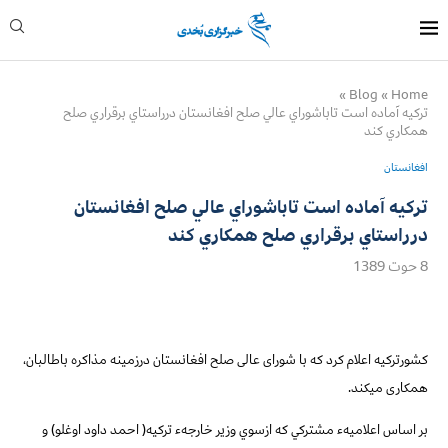
»
Blog
»
Home
تركيه آماده است تاباشوراي عالي صلح افغانستان درراستاي برقراري صلح
همكاري كند
افغانستان
تركيه آماده است تاباشوراي عالي صلح افغانستان
درراستاي برقراري صلح همكاري كند
8 حوت 1389
كشورترکیه اعلام كرد که با شورای عالی صلح افغانستان درزمينه مذاكره باطالبان،
همکاری میکند.
بر اساس اعلامیهء مشترکي که ازسوي وزیر خارجهء ترکیه( احمد داود اوغلو) و