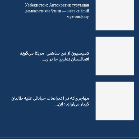
Ўзбекистон: Автократик тузумдан
демократияга ўтиш — нега сиёсий
мухолифлар...
کمیسیون آزادی مذهبی امریکا می‌گوید
افغانستان بدترین جا برای...
مهاجری‌که در اعتراضات خیابانی علیه طالبان
گیتار می‌نوازد؛ این...