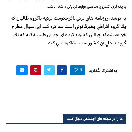
با یک گروه تندروي مذهبي روابط نزديكي داشته باشد.
به نوشته روزنامه هاي تركي ،اگرحكومت تركيه باگروه طالبان كه
يك گروه افراطي وغيرقانوني است مذاكره كند اين سوال مطرح
خواهدشدكه چرااين كشورباكردهاي جدايي طلب تركيه كه يك
گروه داخلي آن كشوراست مذاكره نمي كند.
0
به اشتراک بگذارید
ما را در شبکه های اجتماعی دنبال کنید