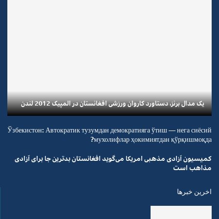
یک مدال برنز، دستاورد کاروان ورزشی افغانستان در المپیک 2012 لندن
Ўзбекистон: Автократик тузумдан демократияга ўтиш — нега сиёсий
мухолифлар ҳокимиятдан қўрқишмоқда?
کمیسیون آزادی مذهبی امریکا می‌گوید افغانستان بدترین جا برای آزادی
مذاهب است
اخرین خبرها