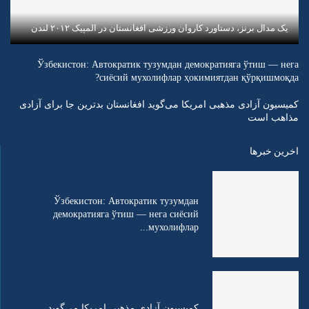
یک مدال برنز، دستاورد کاروان ورزشی افغانستان در المپیک ۲۰۱۲ لندن
Ўзбекистон: Автократик тузумдан демократияга ўтиш — нега
сиёсий мухолифлар ҳокимиятдан қўрқишмоқда?
کمیسیون آزادی مذهبی امریکا می‌گوید افغانستان بدترین جا برای آزادی
مذاهب است
اخرین خبرها
Ўзбекистон: Автократик тузумдан
демократияга ўтиш — нега сиёсий
мухолифлар...
کمیسیون آزادی مذهبی امریکا می‌گوید