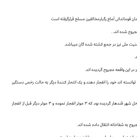
ن قوماندانی آماج رگبارمخالفین مسلح قرارگرفته است
.
.
.
.
ین حملات توسط ۴ فرد انتحاری صورت گرفته که ۳ تن آنها توانسته اند خود را انفجار دهند و یک انتحار کنندۀ دیگر به حالت زخمی دستگیر
به گفتۀ مقامات امنیتی ولایت قندهار، ۶ موتر مملو از مواد منفجره داخل شهر قندهار گردیده بود که ۳ موتر انفجار نموده و ۳ موتر دیگر قبل از انفجار
.