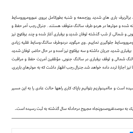
 براثربرف باری های شدید روزجمعه و شنبه بطورکامل برروی عبورومروروسایط
بسته شده و موترها در هردو طرف سالنگ متوقف هستند
جنرال رجب آمر حفظ و
.
ی و شمالی، از شب گذشته توفان شدید و برفباری آغاز شده و چند برفکوچ نیز
روروسایط جلوگیری نماییم . وی میگوید دردوطرف سالنگ وسایط نقلیه زیادی
باری شدید جریان داشته و سه برفکوچ نیز آمده و در حال حاضر، توفان شدید
النگ شمالی و توقف برفباری در سالنگ جنوبی، مؤظفین آمریت حفظ و مراقبت
 نیز اجازۀ تردد داده خواهد شد
جنرال رجب اظهار داشت که به موترهای باربری،
.
ه است و ماامیدواریم بتوانیم باپاک کاری راهها حالت عادی را به این مسیر
دیک به دوصدنفروصدوپنجاه مجروح درحادثه سال گذشته به ثبت رسیده است..