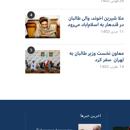
26 قوس 1402
4
ملا شیرین آخوند، والی طالبان
در قندهار به اسلام‌آباد می‌رود
11 جدی 1402
5
معاون نخست وزیر طالبان به
تهران سفر کرد
14 عقرب 1402
اخرین خبرها