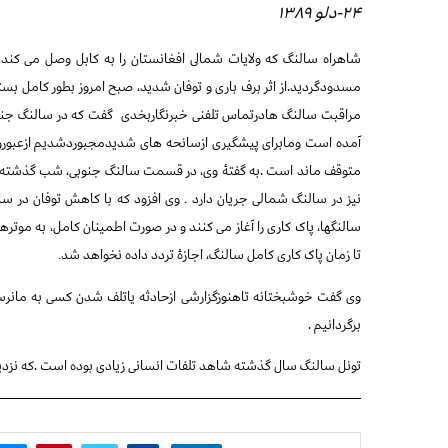
۲۴-دلو ۱۳۸۹
شاهراه سالنگ که ولايات شمالى افغانستان را به کابل وصل مى کند،
مسدودگردید.از اثر برف بارى و توفان شديد، صبح امروز بطور کامل 
مراقبت سالنگ هادرتماس تلفنی خبرنگاربخدی
گفت که در سالنگ جنوب
آمده است ومابرای پیشگیری ازسانحه های شدیدمجبوردشدیم ازعبوروم
متوقف ماند است .به گفتۀ وى، در قسمت سالنگ جنوبی، شب گذشته برف
نیز در سالنگ شمالی جریان دارد
وى افزود که با کاهش توفان در س
.
سالنگها، پاک کاری را آغاز می کنند و در صورت اطمینان کامل، به موترها
تا زمان پاک کاری کامل سالنگ، اجازۀ تردد داده نخواهد شد
.
وی گفت خوشبختانه تاهنوزگزارشی ازحادثه یاتلف شدن کسی به مانرسید
برگردانیم .
تونل سالنگ سال گذشته شاهد تلفات انسانی زیادی بوده است .که نز