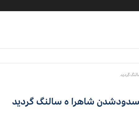
لنگ گردید
سدودشدن شاهرا ه سالنگ گردید