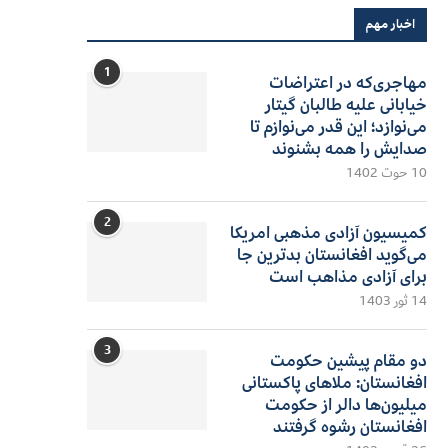
اخبار مهم
1
مهاجری‌که در اعتراضات
خیابانی علیه طالبان گیتار
می‌نوازد؛ این قدر می‌نوازم تا
صدایش را همه بشنوند
10 حوت 1402
2
کمیسیون آزادی مذهبی امریکا
می‌گوید افغانستان بدترین جا
برای آزادی مذاهب است
14 ثور 1403
3
دو مقام پیشین حکومت
افغانستان: ملاهای پاکستانی
میلیون‌ها دالر از حکومت
افغانستان رشوه گرفتند