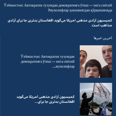
Ўзбекистон: Автократик тузумдан демократияга ўтиш — нега сиёсий
мухолифлар ҳокимиятдан қўрқишмоқда?
کمیسیون آزادی مذهبی امریکا می‌گوید افغانستان بدترین جا برای آزادی
مذاهب است
اخرین خبرها
Ўзбекистон: Автократик тузумдан
демократияга ўтиш — нега сиёсий
мухолифлар...
کمیسیون آزادی مذهبی امریکا می‌گوید
افغانستان بدترین جا برای...