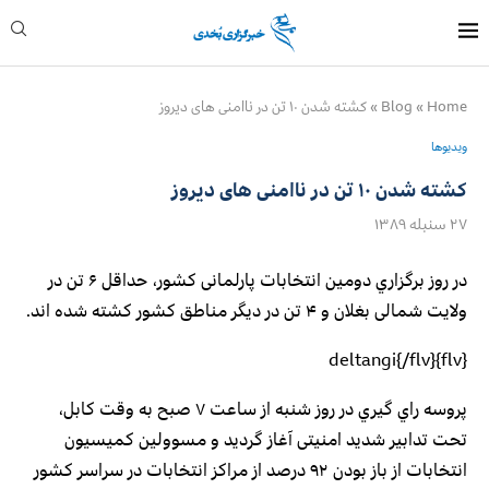
Home
»
Blog
»
كشته شدن ۱۰ تن در ناامنی های دیروز
ویدیوها
كشته شدن ۱۰ تن در ناامنی های دیروز
۲۷ سنبله ۱۳۸۹
در روز برگزاري دومین انتخابات پارلمانی كشور، حداقل ۶ تن در
ولایت شمالی بغلان و ۴ تن در دیگر مناطق كشور كشته شده اند.
{flv}deltangi{/flv}
پروسه راي گيري در روز شنبه از ساعت ۷ صبح به وقت كابل،
تحت تدابیر شدید امنیتی آغاز گرديد و مسوولين كميسیون
انتخابات از باز بودن ۹۲ درصد از مراكز انتخابات در سراسر كشور