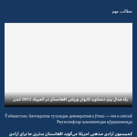
مطالب مهم
یک مدال برنز، دستاورد کاروان ورزشی افغانستان در المپیک 2012 لندن
Ўзбекистон: Автократик тузумдан демократияга ўтиш — нега сиёсий
мухолифлар ҳокимиятдан қўрқишмоқда?
کمیسیون آزادی مذهبی امریکا می‌گوید افغانستان بدترین جا برای آزادی