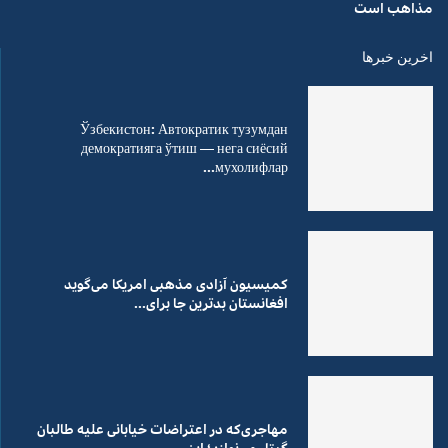
مذاهب است
اخرین خبرها
Ўзбекистон: Автократик тузумдан
демократияга ўтиш — нега сиёсий
мухолифлар...
کمیسیون آزادی مذهبی امریکا می‌گوید
افغانستان بدترین جا برای...
مهاجری‌که در اعتراضات خیابانی علیه طالبان