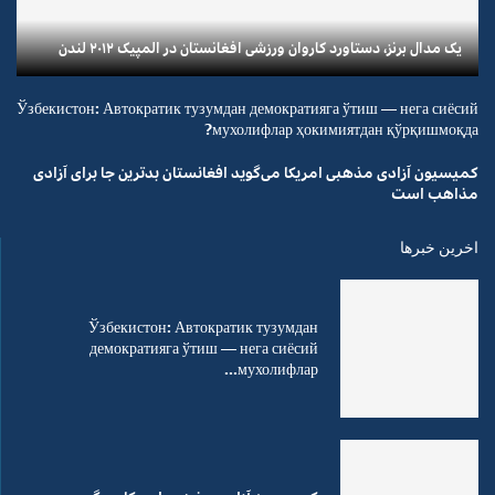
یک مدال برنز، دستاورد کاروان ورزشی افغانستان در المپیک ۲۰۱۲ لندن
Ўзбекистон: Автократик тузумдан демократияга ўтиш — нега сиёсий
мухолифлар ҳокимиятдан қўрқишмоқда?
کمیسیون آزادی مذهبی امریکا می‌گوید افغانستان بدترین جا برای آزادی
مذاهب است
اخرین خبرها
Ўзбекистон: Автократик тузумдан
демократияга ўтиш — нега сиёсий
мухолифлар...