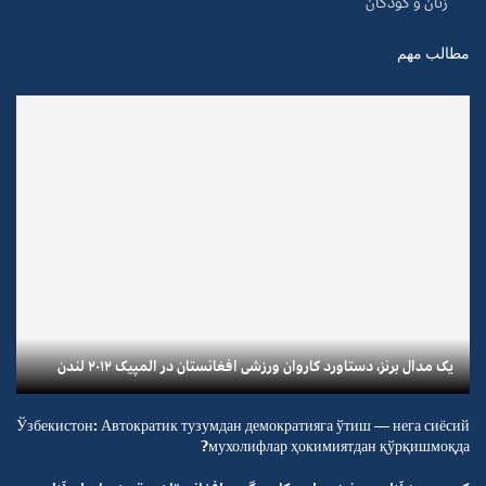
زنان و کودکان
مطالب مهم
یک مدال برنز، دستاورد کاروان ورزشی افغانستان در المپیک ۲۰۱۲ لندن
Ўзбекистон: Автократик тузумдан демократияга ўтиш — нега сиёсий
мухолифлар ҳокимиятдан қўрқишмоқда?