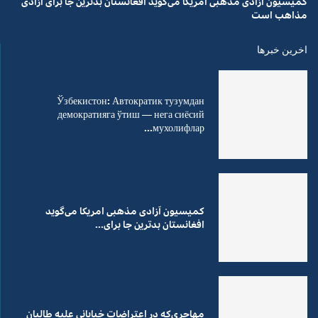
کمیسیون آزادی مذهبی امریکا می‌گوید افغانستان بدترین جا برای آزادی
مذاهب است
اخرین خبرها
Ўзбекистон: Автократик тузумдан
демократияга ўтиш — нега сиёсий
мухолифлар...
کمیسیون آزادی مذهبی امریکا می‌گوید
افغانستان بدترین جا برای...
مهاجری‌که در اعتراضات خیابانی علیه طالبان