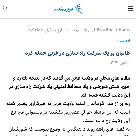
Home
»
Blog
»
طالبان بر يك شركت راه سازي در غزني حمله كرد
افغانستان
طالبان بر يك شركت راه سازي در غزني حمله كرد
۲ جوزا ۱۳۹۰
مقام هاي محلي در ولايت غزني مي گويند كه در نتيجه يك زد و
خورد شش شورشي و يك محافظ امنيتي يك شركت راه سازي در
اين ولايت كشته شده اند.
زله ور “زاهد” قوماندان امنيه ولايت غزني به خبرگزاري بخدي گفته
است كه اين رويداد حوالي عصر روز يكشنبه در ولسوالي قره باغ
اين ولايت رخ داده است.
به گفته آقاي زاهد رويداد هنگامي به وقوع پيوست كه شورشيان