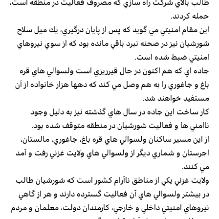
طالب بالاي شركت راه سازي كه مصروف فعاليت در منطقه است،
حمله كردند.
اين مقام امنيتي مي گويد كه پس از پايان درگيري، يك ميل سلاح
شورشيان نيز در صحنه نبرد باقي مانده بود كه از سوي نيروهاي
امنيتي ضبط شده است.
جاده اي كه هم اكنون در حال قيرريزي است ولسوالي هاي قره
باغ و جاغوري را به هم وصل مي كند كه دهها هزار خانواده از آن
مستفيد خواهند شد.
كار ساخت اين جاده در سال هاي گذشته نيز به دليل وجود
ناامني ها و فعاليت شورشيان در منطقه متوقف شده بود.
از اين مسير ساكنان ولسوالي هاي قره باغ، جاغوري، مالستان،
اجرستان و شماري ديگر از ولسوالي هاي ولايت غزني رفت و آمد
مي كنند.
ولايت غزني يكي از مناطق ناآرام كشور است كه شورشيان طالب
در بيشتر ولسوالي هاي آن فعاليت گسترده دارند و هر از گاهي
نيروهاي امنيتي داخلي و خارجي، كارمندان دولت، معلمان و مردم