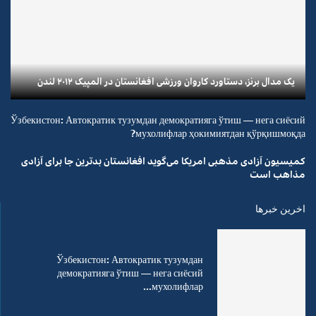
یک مدال برنز، دستاورد کاروان ورزشی افغانستان در المپیک ۲۰۱۲ لندن
Ўзбекистон: Автократик тузумдан демократияга ўтиш — нега сиёсий
мухолифлар ҳокимиятдан қўрқишмоқда?
کمیسیون آزادی مذهبی امریکا می‌گوید افغانستان بدترین جا برای آزادی
مذاهب است
اخرین خبرها
Ўзбекистон: Автократик тузумдан
демократияга ўтиш — нега сиёсий
мухолифлар...